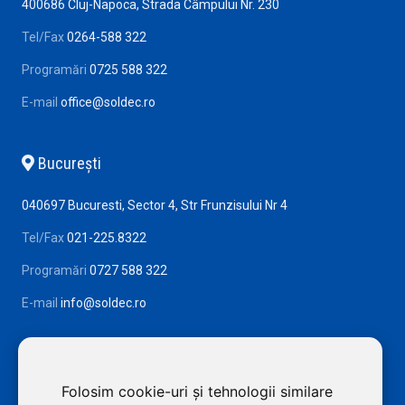
400686 Cluj-Napoca, Strada Câmpului Nr. 230
Tel/Fax
0264-588 322
Programări
0725 588 322
E-mail
office@soldec.ro
Bucureşti
040697 Bucuresti, Sector 4, Str Frunzisului Nr 4
Tel/Fax
021-225.8322
Programări
0727 588 322
E-mail
info@soldec.ro
Folosim cookie-uri și tehnologii similare