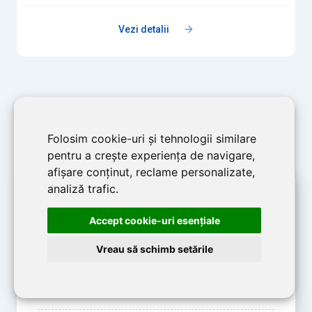
Vezi detalii
Folosim cookie-uri și tehnologii similare
pentru a crește experiența de navigare,
afișare conținut, reclame personalizate,
analiză trafic.
Informații utile
Accept cookie-uri esenţiale
Vreau să schimb setările
Cum se alege pompa de caldură pentru piscină