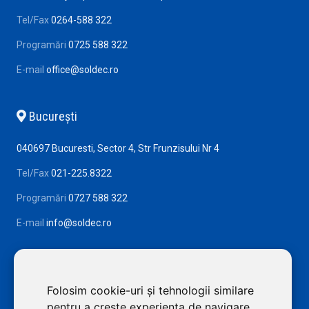
Tel/Fax
0264-588 322
Programări
0725 588 322
E-mail
office@soldec.ro
Bucureşti
040697 Bucuresti, Sector 4, Str Frunzisului Nr 4
Tel/Fax
021-225.8322
Programări
0727 588 322
E-mail
info@soldec.ro
Folosim cookie-uri și tehnologii similare
pentru a crește experiența de navigare,