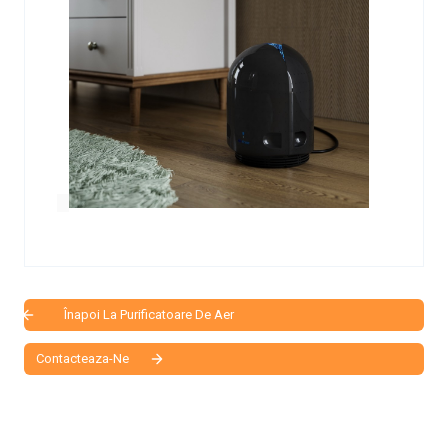
Înapoi La Purificatoare De Aer
Contacteaza-Ne