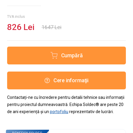
TVA inclus
826 Lei
1647 Lei
Cumpără
Cere informaţii
Contactați-ne cu încredere pentru detalii tehnice sau informații
pentru proiectul dumneavoastră. Echipa Soldec® are peste 20
de ani experiență și un
portofoliu
reprezentativ de lucrări.