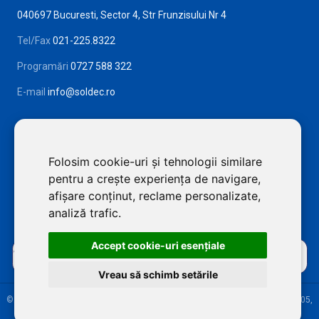
040697 Bucuresti, Sector 4, Str Frunzisului Nr 4
Tel/Fax
021-225.8322
Programări
0727 588 322
E-mail
info@soldec.ro
Folosim cookie-uri și tehnologii similare
pentru a crește experiența de navigare,
afișare conținut, reclame personalizate,
analiză trafic.
Accept cookie-uri esenţiale
Vreau să schimb setările
©2026 SOLDEC SRL Toate drepturile rezervate. RO18226257, J12/4355/2005,
Cap Social: 50.000 RON, Info Line:
0725 588 322
// Website dezvoltat de