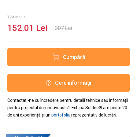
TVA inclus
152.01 Lei
307 Lei
Cumpără
Cere informaţii
Contactați-ne cu încredere pentru detalii tehnice sau informații
pentru proiectul dumneavoastră. Echipa Soldec® are peste 20
de ani experiență și un
portofoliu
reprezentativ de lucrări.