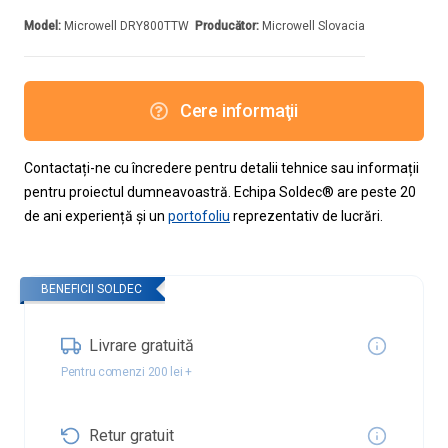
Model:
Microwell DRY800TTW
Producător:
Microwell Slovacia
Cere informaţii
Contactați-ne cu încredere pentru detalii tehnice sau informații
pentru proiectul dumneavoastră. Echipa Soldec® are peste 20
de ani experiență și un
portofoliu
reprezentativ de lucrări.
BENEFICII SOLDEC
Livrare gratuită
Pentru comenzi 200 lei +
Retur gratuit