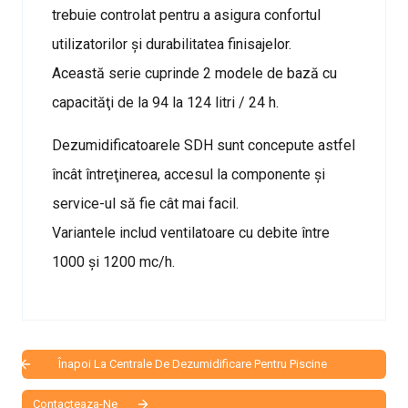
trebuie controlat pentru a asigura confortul
utilizatorilor şi durabilitatea finisajelor.
Această serie cuprinde 2 modele de bază cu
capacităţi de la 94 la 124 litri / 24 h.
Dezumidificatoarele SDH sunt concepute astfel
încât întreţinerea, accesul la componente şi
service-ul să fie cât mai facil.
Variantele includ ventilatoare cu debite între
1000 şi 1200 mc/h.
Înapoi La Centrale De Dezumidificare Pentru Piscine
Contacteaza-Ne