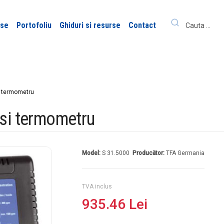
use
Portofoliu
Ghiduri si resurse
Contact
i termometru
 si termometru
Model:
S 31.5000
Producător:
TFA Germania
TVA inclus
935.46 Lei