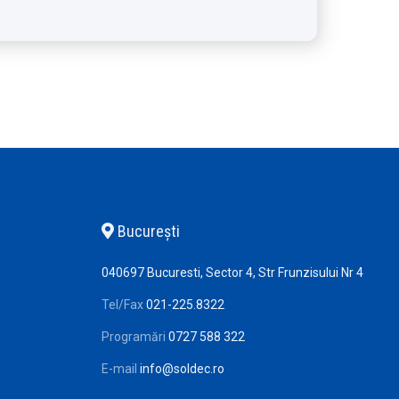
Bucureşti
040697 Bucuresti, Sector 4, Str Frunzisului Nr 4
Tel/Fax
021-225.8322
Programări
0727 588 322
E-mail
info@soldec.ro