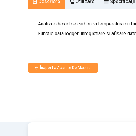
Descriere
Utilizare
Specificaţii
Analizor dioxid de carbon si temperatura cu fu
Functie data logger: inregistrare si afisare dat
Înapoi La Aparate De Masura