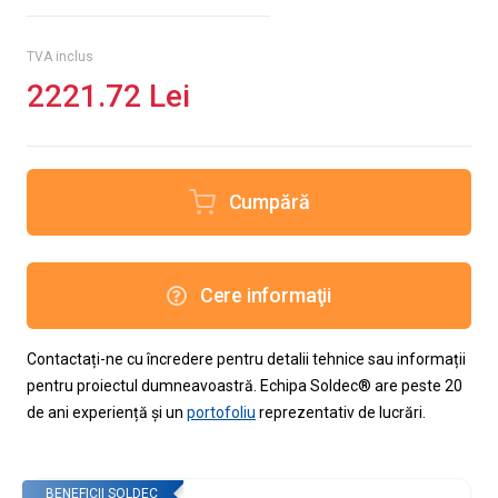
TVA inclus
2221.72 Lei
Cumpără
Cere informaţii
Contactați-ne cu încredere pentru detalii tehnice sau informații
pentru proiectul dumneavoastră. Echipa Soldec® are peste 20
de ani experiență și un
portofoliu
reprezentativ de lucrări.
BENEFICII SOLDEC